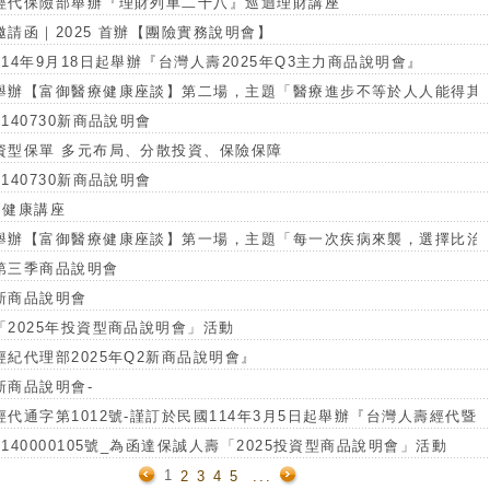
經代保險部舉辦『理財列車二十八』巡迴理財講座
請函｜2025 首辦【團險實務說明會】
14年9月18日起舉辦『台灣人壽2025年Q3主力商品說明會』
舉辦【富御醫療健康座談】第二場，主題「醫療進步不等於人人能得其
140730新商品說明會
資型保單 多元布局、分散投資、保險保障
140730新商品說明會
~健康講座
舉辦【富御醫療健康座談】第一場，主題「每一次疾病來襲，選擇比治
第三季商品說明會
新商品說明會
2025年投資型商品說明會」活動
紀代理部2025年Q2新商品說明會』
新商品說明會-
代通字第1012號-謹訂於民國114年3月5日起舉辦『台灣人壽經代暨銷
140000105號_為函達保誠人壽「2025投資型商品說明會」活動
1
2
3
4
5
...