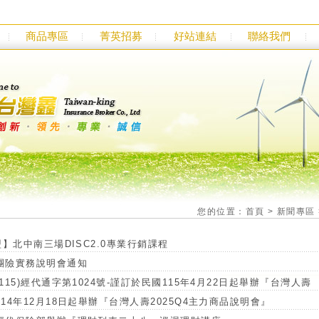
商品專區
菁英招募
好站連結
聯絡我們
您的位置：
首頁
>
新聞專區
盟】北中南三場DISC2.0專業行銷課程
團險實務說明會通知
115)經代通字第1024號-謹訂於民國115年4月22日起舉辦『台灣人壽
14年12月18日起舉辦『台灣人壽2025Q4主力商品說明會』